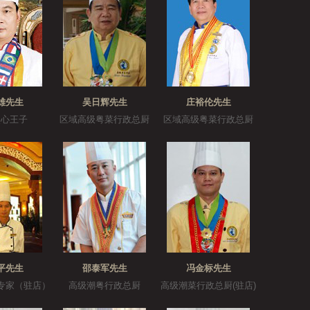
雄先生
吴日辉先生
庄裕伦先生
点心王子
区域高级粤菜行政总厨
区域高级粤菜行政总厨
平先生
邵泰军先生
冯金标先生
专家（驻店）
高级潮粤行政总厨
高级潮菜行政总厨(驻店)