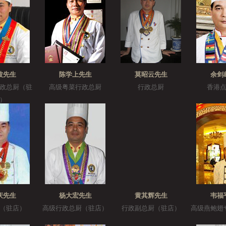
波先生
陈学上先生
莫昭云先生
余剑
政总厨（驻
高级粤菜行政总厨
行政总厨
香港
）
庆先生
杨大宏先生
黄其辉先生
韦福
（驻店）
高级行政总厨（驻店）
行政副总厨（驻店）
高级燕鲍翅