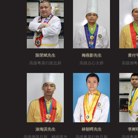
陈荣斌先生
梅燕影先生
黄付
高级粤菜行政总厨
高级点心大师
高级潮粤
涂海滨先生
林朝晖先生
李树
高级潮菜总厨、精细菜专
高级粤菜行政总厨
高级粤港