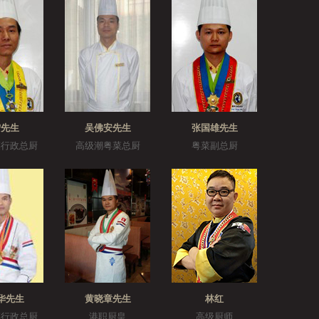
宁先生
吴佛安先生
张国雄先生
菜行政总厨
高级潮粤菜总厨
粤菜副总厨
华先生
黄晓章先生
林红
菜行政总厨
港职厨皇
高级厨师