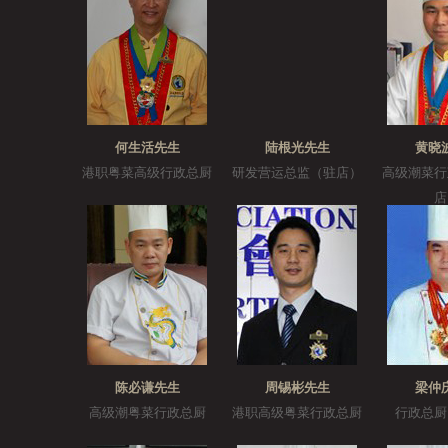
何生活先生
陆根光先生
黄晓
港职粤菜高级行政总厨
研发营运总监（驻店）
高级潮菜行
店
陈必谦先生
周锡彬先生
梁仲
高级潮粤菜行政总厨
港职高级粤菜行政总厨
行政总厨