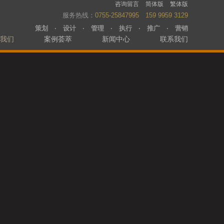
咨询留言
简体版
繁体版
服务热线：
0755-25847995 159 9959 3129
策划 · 设计 · 管理 · 执行 · 推广 · 营销
我们
案例荟萃
新闻中心
联系我们