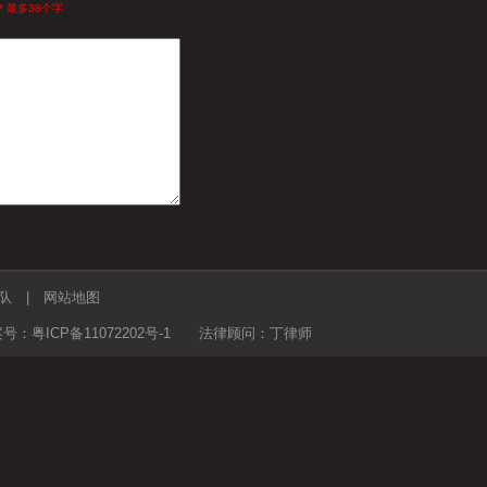
* 最多38个字
队
|
网站地图
备案号：
粤ICP备11072202号-1
法律顾问：丁律师